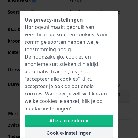
Kastdeksel
Klikkast
Soort glas
Enkelvoudig ontspiegeld
saffierglas
Uw privacy-instellingen
Horloge.nl maakt gebruik van
Glas Diameter
34.00
verschillende soorten
cookies
. Voor
Kroon
Trek kroon
sommige soorten hebben we je
toestemming nodig.
Materiaal bezel
Roestvrij staal
De noodzakelijke cookies en
anonieme statistieken zijn altijd
Uurwerk informatie
automatisch actief; als je op
"accepteer alle cookies" klikt,
Uurwerk nr.
F06.111
(
Bekijk specificaties
)
accepteer je ook de optionele
cookies. Wanneer je zelf wilt kiezen
Download handleiding
(English)
welke cookies je aanzet, klik je op
“cookie instellingen”.
Merk uurwerk
ETA
Alles accepteren
Zwitsers uurwerk
Ja
Cookie-instellingen
Tijdsaanduiding
Analoog