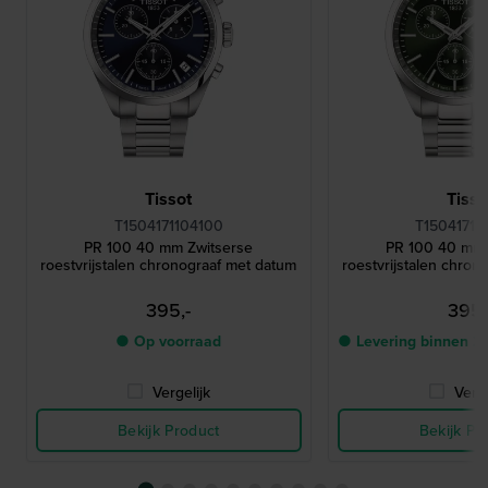
Tissot
Tisso
T1504171104100
T15041711
PR 100 40 mm Zwitserse
PR 100 40 mm 
roestvrijstalen chronograaf met datum
roestvrijstalen chron
395,-
395,
● Op voorraad
● Levering binnen 2
Vergelijk
Verge
Bekijk Product
Bekijk Pr