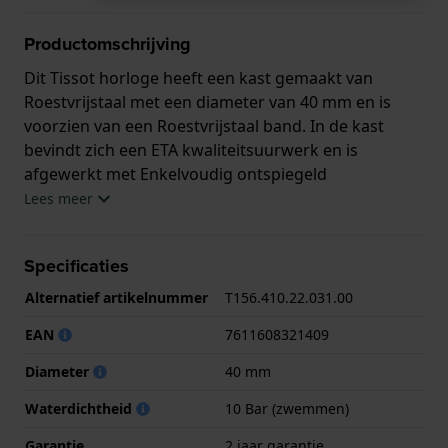
Productomschrijving
Dit Tissot horloge heeft een kast gemaakt van
Roestvrijstaal met een diameter van 40 mm en is
voorzien van een Roestvrijstaal band. In de kast
bevindt zich een ETA kwaliteitsuurwerk en is
afgewerkt met Enkelvoudig ontspiegeld
saffierglasglas.
Lees meer
Het horloge is 10ATM. Dit betekent dat het horloge
Specificaties
geschikt is om mee te zwemmen. Verder wordt het
horloge geleverd met 2 jaar garantie.
Alternatief artikelnummer
T156.410.22.031.00
EAN
7611608321409
.
Diameter
40 mm
Waterdichtheid
10 Bar (zwemmen)
Garantie
2 jaar garantie