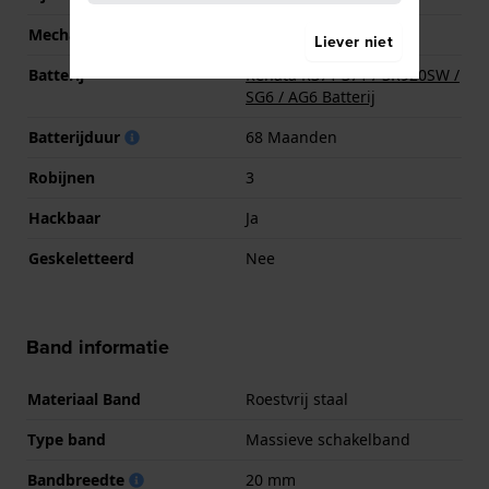
Mechanisme
Quartz
Liever niet
Batterij
Renata R371 371 / SR920SW /
SG6 / AG6 Batterij
Batterijduur
68 Maanden
Robijnen
3
Hackbaar
Ja
Geskeletteerd
Nee
Band informatie
Materiaal Band
Roestvrij staal
Type band
Massieve schakelband
Bandbreedte
20 mm