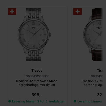
Tissot
Tisso
T0636101103800
T06361016
Tradition 42 mm Swiss Made
Tradition 42 mm
herenhorloge met datum
herenhorloge 
395,-
325,
● Levering binnen 2 tot 5 werkdagen
● Levering binnen 2