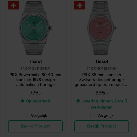
Tissot
Tissot
T1374071109101
T1372101133100
PRX Powermatic 80 40 mm
PRX 35 mm Iconisch
Iconisch 1978 design
Zwitsers designhorloge
automatisch horloge
gebaseerd op een model uit
1978
775,-
395,-
● Op voorraad
● Levering binnen 2 tot 5
werkdagen
Vergelijk
Vergelijk
Bekijk Product
Bekijk Product