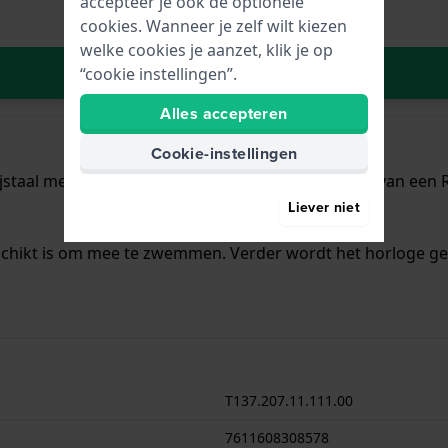
accepteer je ook de optionele
cookies. Wanneer je zelf wilt kiezen
welke cookies je aanzet, klik je op
In Winkelwagen
“cookie instellingen”.
Alles accepteren
Cookie-instellingen
jstaal met een diameter van 35 mm en is voorzien van een Ro
Liever niet
schikt is om mee te zwemmen. Verder wordt het horloge gel
T137.207.11.111.00
7611608308578