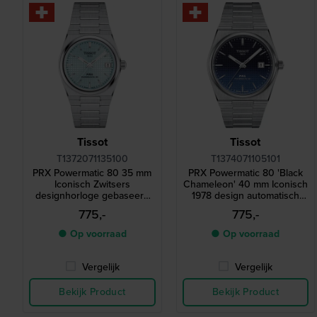
Tissot
Tissot
T1372071135100
T1374071105101
PRX Powermatic 80 35 mm
PRX Powermatic 80 'Black
Iconisch Zwitsers
Chameleon' 40 mm Iconisch
designhorloge gebaseerd
1978 design automatisch
op een model uit 1978
horloge
775,-
775,-
● Op voorraad
● Op voorraad
Vergelijk
Vergelijk
Bekijk Product
Bekijk Product