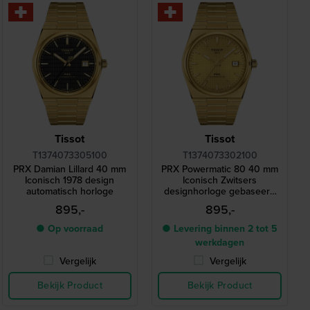
Tissot
Tissot
T1374073305100
T1374073302100
PRX Damian Lillard 40 mm
PRX Powermatic 80 40 mm
Iconisch 1978 design
Iconisch Zwitsers
automatisch horloge
designhorloge gebaseerd
op een model uit 1978
895,-
895,-
● Op voorraad
● Levering binnen 2 tot 5
werkdagen
Vergelijk
Vergelijk
Bekijk Product
Bekijk Product