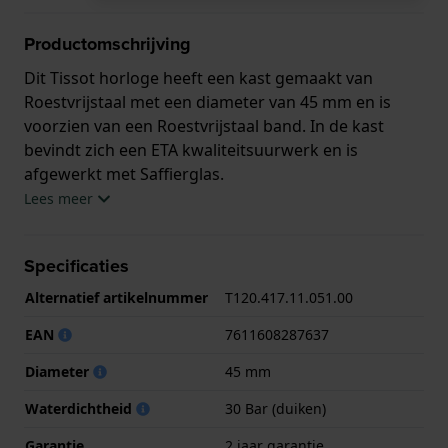
Productomschrijving
Dit Tissot horloge heeft een kast gemaakt van
Roestvrijstaal met een diameter van 45 mm en is
voorzien van een Roestvrijstaal band. In de kast
bevindt zich een ETA kwaliteitsuurwerk en is
afgewerkt met Saffierglas.
Lees meer
Het horloge is 30ATM. Dit betekent dat het horloge
geschikt is om mee te duiken. Verder wordt het
Specificaties
horloge geleverd met 2 jaar garantie.
Alternatief artikelnummer
T120.417.11.051.00
.
EAN
7611608287637
Diameter
45 mm
Waterdichtheid
30 Bar (duiken)
Garantie
2 jaar garantie