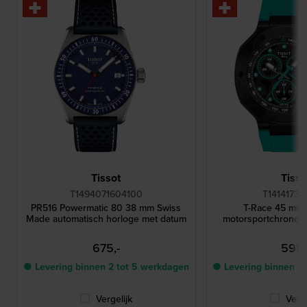
Tissot
Tisso
T1494071604100
T14141737
PR516 Powermatic 80 38 mm Swiss
T-Race 45 mm 
Made automatisch horloge met datum
motorsportchronog
675,-
595,
● Levering binnen 2 tot 5 werkdagen
● Levering binnen 2
Vergelijk
Verge