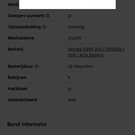
Merk uurwerk
ETA
Zwitsers uurwerk
Ja
Tijdsaanduiding
Analoog
Mechanisme
Quartz
Batterij
Renata R394 394 / SR936W /
SG9 / AG9 Batterij
Batterijduur
38 Maanden
Robijnen
4
Hackbaar
Ja
Geskeletteerd
Nee
Band informatie