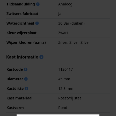
Tijdsaanduiding
Analoog
Zwitsers fabricaat
Ja
Waterdichtheid
30 Bar (duiken)
Kleur wijzerplaat
Zwart
Wijzer kleuren (u,m,s)
Zilver, Zilver, Zilver
Kast informatie
Kastcode
T120417
Diameter
45 mm
Kastdikte
12.8 mm
Kast materiaal
Roestvrij staal
Kastvorm
Rond