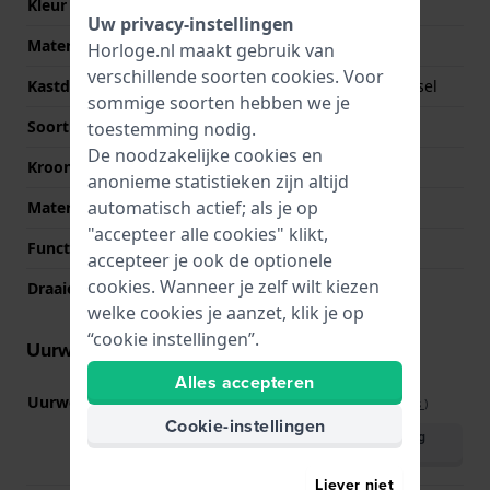
Kleur kast
Zilver
Uw privacy-instellingen
Materiaal kastdeksel
Roestvrij staal
Horloge.nl maakt gebruik van
verschillende soorten
cookies
. Voor
Kastdeksel
Geschroefde achterdeksel
sommige soorten hebben we je
Soort glas
Saffier
toestemming nodig.
De noodzakelijke cookies en
Kroon
Geschroefde kroon
anonieme statistieken zijn altijd
automatisch actief; als je op
Materiaal bezel
Roestvrij staal
"accepteer alle cookies" klikt,
Functie bezel
Recreatief duiken
accepteer je ook de optionele
cookies. Wanneer je zelf wilt kiezen
Draaiende bezel
Eén richting draaibaar
welke cookies je aanzet, klik je op
“cookie instellingen”.
Uurwerk informatie
Alles accepteren
Uurwerk nr.
G10.212
(
Bekijk specificaties
)
Cookie-instellingen
Download handleiding
(English)
Liever niet