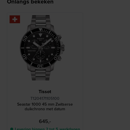
Onlangs bekeken
Tissot
T1204171105100
Seastar 1000 45 mm Zwitserse
duikchrono met datum
645,-
● Levering binnen 2 tot 5 werkdagen