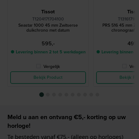
Tissot
Tisso
T1204171704100
T13161716
Seastar 1000 45 mm Zwitserse
PRS 516 45 mm Zwi
duikchrono met datum
chronograaf 
595,-
495,
● Levering binnen 2 tot 5 werkdagen
● Levering binnen 2
Vergelijk
Verge
Bekijk Product
Bekijk Pr
Meld u aan en ontvang €5,- korting op uw
horloge!
Te besteden vanaf €75,- (alleen op horloges)