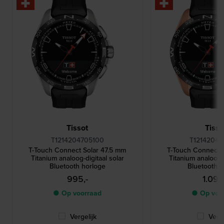
Tissot
Tisso
T1214204705100
T12142047
T-Touch Connect Solar 47.5 mm
T-Touch Connect 
Titanium analoog-digitaal solar
Titanium analoog-d
Bluetooth horloge
Bluetooth h
995,-
1.095
● Op voorraad
● Op voo
Vergelijk
Verge