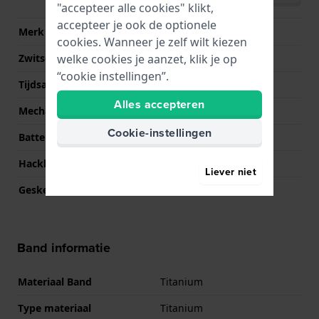
"accepteer alle cookies" klikt,
accepteer je ook de optionele
Merk uurwerk
Tissot
cookies. Wanneer je zelf wilt kiezen
welke cookies je aanzet, klik je op
Zwitsers uurwerk
Ja
“cookie instellingen”.
Tijdsaanduiding
Analoog - Digitaal
Alles accepteren
Mechanisme
Solar Quartz
Cookie-instellingen
Batterij
ICR2430
Hackbaar
Nee
Liever niet
Geskeletteerd
Nee
Band informatie
Materiaal Band
Titanium
Type materiaal
Titanium