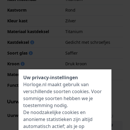
Kastvorm
Rond
Kleur kast
Zilver
Materiaal kastdeksel
Titanium
Kastdeksel
Gedicht met schroefjes
Soort glas
Saffier
Kroon
Druk kroon
Materiaal bezel
Keramiek
Uw privacy-instellingen
Horloge.nl maakt gebruik van
Functie bezel
Kompas
verschillende soorten
cookies
. Voor
sommige soorten hebben we je
Uurwerk informatie
toestemming nodig.
De noodzakelijke cookies en
Uurwerk nr.
E32.001
(
Bekijk specificaties
)
anonieme statistieken zijn altijd
Download handleiding
automatisch actief; als je op
(English)