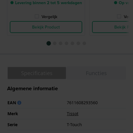
● Levering binnen 2 tot 5 werkdagen
● Op voo
Vergelijk
Verge
Bekijk Product
Bekijk Pr
Specificaties
Functies
Algemene informatie
EAN
7611608293560
Merk
Tissot
Serie
T-Touch