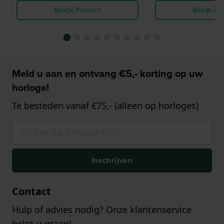
Bekijk Product
Bekijk Pr
Meld u aan en ontvang €5,- korting op uw
horloge!
Te besteden vanaf €75,- (alleen op horloges)
Inschrijven
Contact
Hulp of advies nodig? Onze klantenservice
helpt u graag!