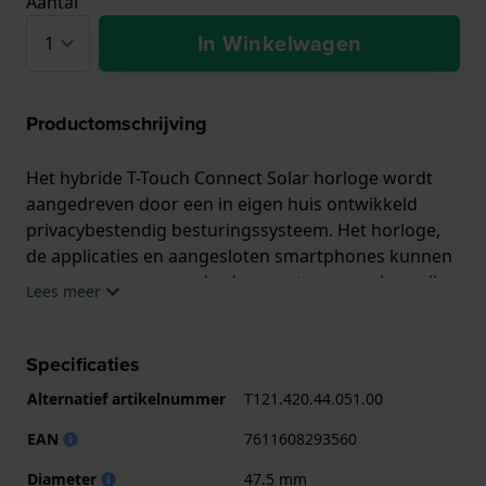
Aantal
In Winkelwagen
Productomschrijving
Het hybride T-Touch Connect Solar horloge wordt
aangedreven door een in eigen huis ontwikkeld
privacybestendig besturingssysteem. Het horloge,
de applicaties en aangesloten smartphones kunnen
geen gegevens naar derden versturen en slaan alle
Lees meer
data op bij beveiligde servers in Zwitserland.
Specificaties
De meeste connected horloges moet je vaak
Alternatief artikelnummer
T121.420.44.051.00
opladen. Bij dit horloge is dat niet nodig. Alle
elektronische onderdelen zijn energiezuinig en het
EAN
7611608293560
horloge bevat de nieuwste generatie zonnecellen.
Diameter
47.5 mm
De batterijduur is daardoor vrijwel onbeperkt