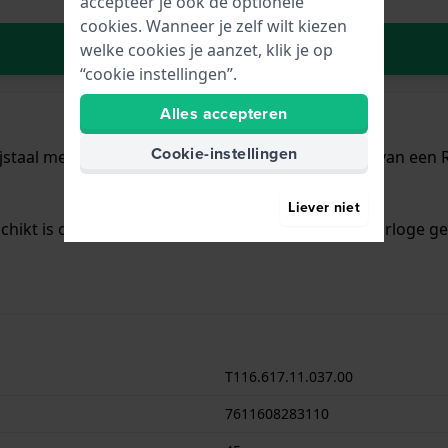
accepteer je ook de optionele
cookies. Wanneer je zelf wilt kiezen
In Winkelwagen
welke cookies je aanzet, klik je op
“cookie instellingen”.
Alles accepteren
Cookie-instellingen
jstaal met een diameter van 45 mm en is voorzien van een Ro
Liever niet
schikt is om mee te zwemmen. Verder wordt het horloge gel
T116.617.11.037.00
7611608283110