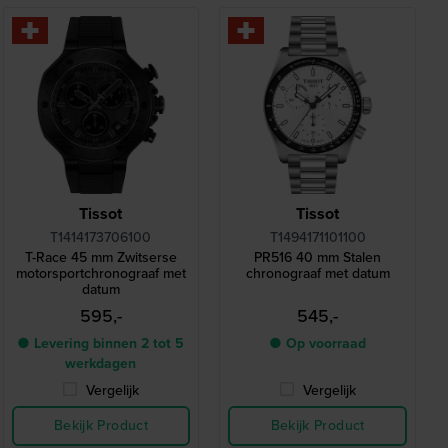
Tissot
Tissot
T1414173706100
T1494171101100
T-Race 45 mm Zwitserse
PR516 40 mm Stalen
motorsportchronograaf met
chronograaf met datum
datum
595,-
545,-
● Levering binnen 2 tot 5
● Op voorraad
werkdagen
Vergelijk
Vergelijk
Bekijk Product
Bekijk Product