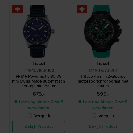
Tissot
Tissot
T1494071604100
T1414173705101
PR516 Powermatic 80 38
T-Race 45 mm Zwitserse
mm Swiss Made automatisch
motorsportchronograaf met
horloge met datum
datum
675,-
595,-
● Levering binnen 2 tot 5
● Levering binnen 2 tot 5
werkdagen
werkdagen
Vergelijk
Vergelijk
Bekijk Product
Bekijk Product