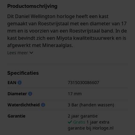
Productomschrijving
Dit Daniel Wellington horloge heeft een kast
gemaakt van Roestvrijstaal met een diameter van 17
mm en is voorzien van een Roestvrijstaal band. In de
kast bevindt zich een Miyota kwaliteitsuurwerk en is
afgewerkt met Mineraalglas.
Lees meer
Het horloge is 3ATM. Dit betekent dat het horloge
spatwaterdicht is.. Verder wordt het horloge
Specificaties
geleverd met 2 jaar garantie.
EAN
7315030086607
.
Diameter
17 mm
Waterdichtheid
3 Bar (handen wassen)
Garantie
2 jaar garantie
Gratis
1 jaar extra
garantie bij Horloge.nl