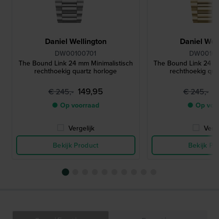
Daniel Wellington
Daniel Wel
DW00100701
DW0010
The Bound Link 24 mm Minimalistisch
The Bound Link 24 m
rechthoekig quartz horloge
rechthoekig qua
149,95
1
€ 245,-
€ 245,-
● Op voorraad
● Op voo
Vergelijk
Verge
Bekijk Product
Bekijk Pr