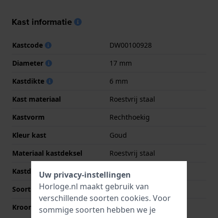
Kast informatie
Kastcode
DW00100928
Diameter
17 mm
Kastdikte
6 mm
Kast materiaal
Roestvrij staal
Kastvorm
Rechthoekig
Kleur kast
Goud
Materiaal kastdeksel
Roestvrij staal
Kastdeksel
Klikkast
Uw privacy-instellingen
Horloge.nl maakt gebruik van
Soort glas
Mineraal
verschillende soorten
cookies
. Voor
Kroon
Trek kroon
sommige soorten hebben we je