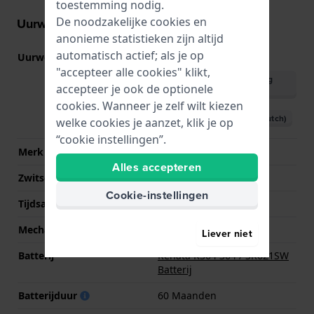
toestemming nodig.
De noodzakelijke cookies en
Uurwerk informatie
anonieme statistieken zijn altijd
automatisch actief; als je op
Uurwerk nr.
GL22
(
Bekijk specificaties
)
"accepteer alle cookies" klikt,
Download handleiding
accepteer je ook de optionele
(English)
cookies. Wanneer je zelf wilt kiezen
Download handleiding (Dutch)
welke cookies je aanzet, klik je op
“cookie instellingen”.
Merk uurwerk
Miyota
Alles accepteren
Zwitsers uurwerk
Nee
Cookie-instellingen
Tijdsaanduiding
Analoog
Mechanisme
Quartz
Liever niet
Batterij
Renata R364 364 / SR621SW
Batterij
Batterijduur
60 Maanden