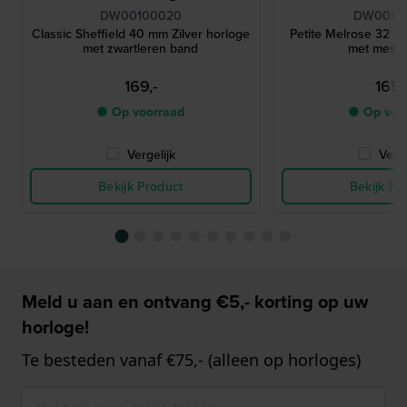
DW00100020
DW0010
Classic Sheffield 40 mm Zilver horloge
Petite Melrose 32 
met zwartleren band
met mesh
169,-
165,
● Op voorraad
● Op voo
Vergelijk
Verge
Bekijk Product
Bekijk Pr
Meld u aan en ontvang €5,- korting op uw
horloge!
Te besteden vanaf €75,- (alleen op horloges)