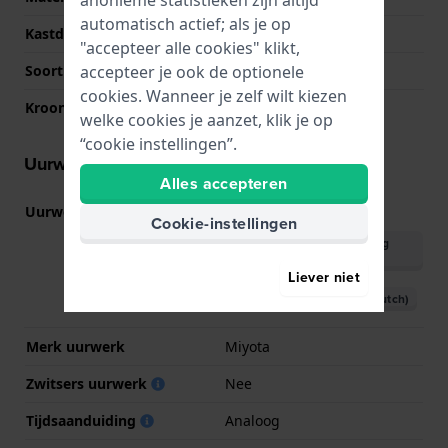
anonieme statistieken zijn altijd
automatisch actief; als je op
Kastdeksel
Klikkast
"accepteer alle cookies" klikt,
accepteer je ook de optionele
Soort glas
Mineraal
cookies. Wanneer je zelf wilt kiezen
Kroon
Trek kroon
welke cookies je aanzet, klik je op
“cookie instellingen”.
Uurwerk informatie
Alles accepteren
Uurwerk nr.
GL22
(
Bekijk specificaties
)
Cookie-instellingen
Download handleiding
(English)
Liever niet
Download handleiding (Dutch)
Merk uurwerk
Miyota
Zwitsers uurwerk
Nee
Tijdsaanduiding
Analoog