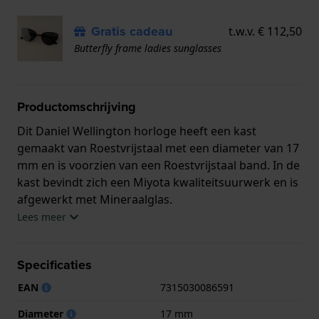
Gratis cadeau
t.w.v. € 112,50
Butterfly frame ladies sunglasses
Productomschrijving
Dit Daniel Wellington horloge heeft een kast
gemaakt van Roestvrijstaal met een diameter van 17
mm en is voorzien van een Roestvrijstaal band. In de
kast bevindt zich een Miyota kwaliteitsuurwerk en is
afgewerkt met Mineraalglas.
Lees meer
Het horloge is 3ATM. Dit betekent dat het horloge
spatwaterdicht is.. Verder wordt het horloge
Specificaties
geleverd met 2 jaar garantie.
EAN
7315030086591
.
Diameter
17 mm