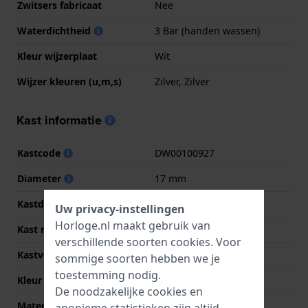
Zwitsers fabricaat
Nee
Waterdichtheid
3 Bar (handen wassen)
Kleur wijzerplaat
Wit
Wijzer kleuren (u,m,s)
Zilver, Zilver
Kast informatie
Kastcode
DW00100927
Diameter
17 mm
Kastdikte
6 mm
Uw privacy-instellingen
Horloge.nl maakt gebruik van
Kast materiaal
Roestvrij staal
verschillende soorten
cookies
. Voor
Kastvorm
Rechthoekig
sommige soorten hebben we je
toestemming nodig.
Kleur kast
Zilver
De noodzakelijke cookies en
Materiaal kastdeksel
Roestvrij staal