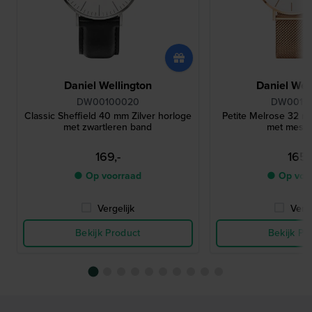
Daniel Wellington
Daniel Wel
DW00100020
DW0010
Classic Sheffield 40 mm Zilver horloge
Petite Melrose 32 
met zwartleren band
met mesh
169,-
165,
● Op voorraad
● Op voo
Vergelijk
Verge
Bekijk Product
Bekijk Pr