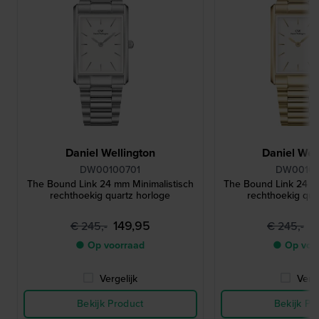
Daniel Wellington
Daniel Wel
DW00100701
DW0010
The Bound Link 24 mm Minimalistisch
The Bound Link 24 m
rechthoekig quartz horloge
rechthoekig qua
149,95
1
€ 245,-
€ 245,-
● Op voorraad
● Op voo
Vergelijk
Verge
Bekijk Product
Bekijk Pr