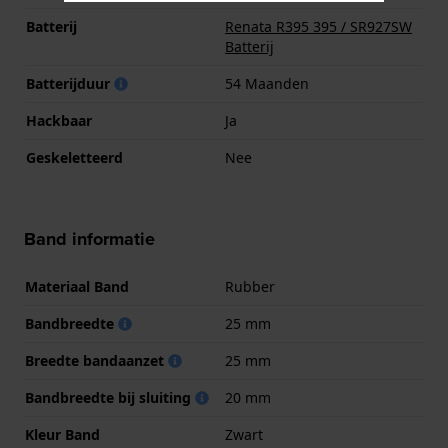
Batterij
Renata R395 395 / SR927SW
Batterij
Batterijduur
54 Maanden
Hackbaar
Ja
Geskeletteerd
Nee
Band informatie
Materiaal Band
Rubber
Bandbreedte
25 mm
Breedte bandaanzet
25 mm
Bandbreedte bij sluiting
20 mm
Kleur Band
Zwart