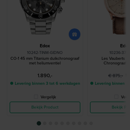
Edox
Edo
10242-TINM-GIDNO
10236-37R
CO-1 45 mm Titanium duikchronograaf
Les Vauberts 
met heliumventiel
Chronograaf 
1.890,-
5
€ 875,-
● Levering binnen 3 tot 6 werkdagen
● Levering binnen 3
Vergelijk
Verge
Bekijk Product
Bekijk Pr