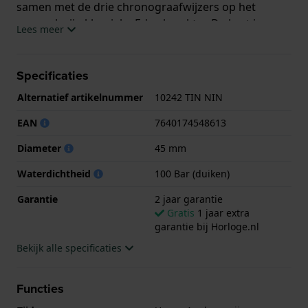
samen met de drie chronograafwijzers op het
uurwerk zijn klassieke Edox karakter. De kast is
Lees meer
afgesloten door middel van een geschroefde deksel.
De indexen en wijzers zijn voorzien van een Super-
LumiNova coating waardoor het horloge ook in het
Specificaties
donker afleesbaar is. Ook heeft dit model een
Alternatief artikelnummer
10242 TIN NIN
heliumventiel. Dit beschermt tegen overdruk
waardoor het horloge ook onder hoge druk
EAN
7640174548613
gebruikt kan worden, bijvoorbeeld wanneer het
Diameter
45 mm
lange tijd diep onderwater gedragen wordt.
Waterdichtheid
100 Bar (duiken)
Dit Edox horloge heeft een kast gemaakt van
Titanium met een diameter van 45 mm en is
Garantie
2 jaar garantie
Gratis
1 jaar extra
voorzien van een Rubber band. In de kast bevindt
garantie bij Horloge.nl
zich een Ronda kwaliteitsuurwerk en is afgewerkt
met Saffierglas.
Bekijk alle specificaties
Het horloge is 100ATM. Dit betekent dat het horloge
Functies
geschikt is om mee te duiken. Verder wordt het