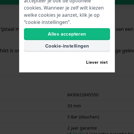
accepteer je ook de optionele
cookies. Wanneer je zelf wilt kiezen
welke cookies je aanzet, klik je op
“cookie instellingen”.
ijstaal met een diameter van 33 mm en is voorzien van een R
Alles accepteren
Cookie-instellingen
chikt is om mee te douchen. Verder wordt het horloge gelev
Liever niet
8430622845550
33 mm
5 Bar (douchen)
2 jaar garantie
Gratis
1 jaar extra garantie bij