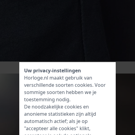
Uw privacy-instellingen
Horloge.nl maakt gebruik van
verschillende soorten
cookies
. Voor
sommige soorten hebben we je
toestemming nodig.
De noodzakelijke cookies en
anonieme statistieken zijn altijd
automatisch actief; als je op
"accepteer alle cookies" klikt,