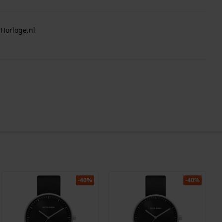
 Horloge.nl
-40%
-40%