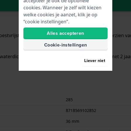
accepteer je ook de optionele
In Winkelwagen
cookies. Wanneer je zelf wilt kiezen
welke cookies je aanzet, klik je op
“cookie instellingen”.
Alles accepteren
oestvrijstaal met een diameter van 36 mm en is voorzien va
Cookie-instellingen
waterdicht is.. Verder wordt het horloge geleverd met 2 jaa
Liever niet
285
8718569102852
36 mm