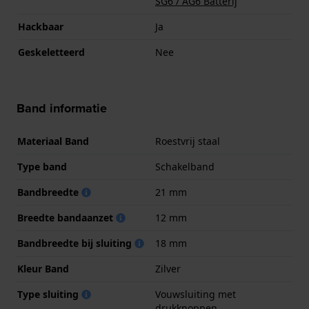
SG6 / AG6 Batterij
Hackbaar
Ja
Geskeletteerd
Nee
Band informatie
Materiaal Band
Roestvrij staal
Type band
Schakelband
Bandbreedte
21 mm
Breedte bandaanzet
12 mm
Bandbreedte bij sluiting
18 mm
Kleur Band
Zilver
Type sluiting
Vouwsluiting met
drukknoppen