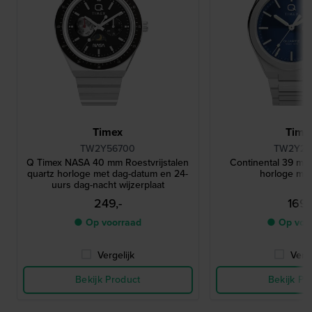
Timex
Time
TW2Y56700
TW2Y25
Q Timex NASA 40 mm Roestvrijstalen
Continental 39 mm 
quartz horloge met dag-datum en 24-
horloge me
uurs dag-nacht wijzerplaat
249,-
169,
● Op voorraad
● Op voo
Vergelijk
Verge
Bekijk Product
Bekijk Pr