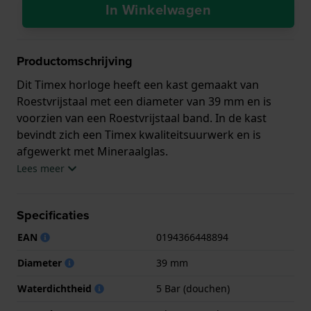
In Winkelwagen
Productomschrijving
Dit Timex horloge heeft een kast gemaakt van
Roestvrijstaal met een diameter van 39 mm en is
voorzien van een Roestvrijstaal band. In de kast
bevindt zich een Timex kwaliteitsuurwerk en is
afgewerkt met Mineraalglas.
Lees meer
Het horloge is 5ATM. Dit betekent dat het horloge
geschikt is om mee te douchen. Verder wordt het
Specificaties
horloge geleverd met 2 jaar garantie.
EAN
0194366448894
.
Diameter
39 mm
Waterdichtheid
5 Bar (douchen)