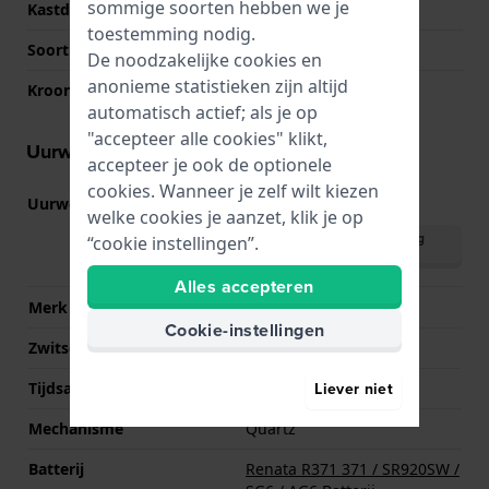
sommige soorten hebben we je
Kastdeksel
Klikkast
toestemming nodig.
Soort glas
Mineraal
De noodzakelijke cookies en
anonieme statistieken zijn altijd
Kroon
Trek kroon
automatisch actief; als je op
"accepteer alle cookies" klikt,
Uurwerk informatie
accepteer je ook de optionele
cookies. Wanneer je zelf wilt kiezen
Uurwerk nr.
M12L
(
Bekijk specificaties
)
welke cookies je aanzet, klik je op
Download handleiding
“cookie instellingen”.
(meertalig)
Alles accepteren
Merk uurwerk
Timex
Cookie-instellingen
Zwitsers uurwerk
Nee
Liever niet
Tijdsaanduiding
Analoog
Mechanisme
Quartz
Batterij
Renata R371 371 / SR920SW /