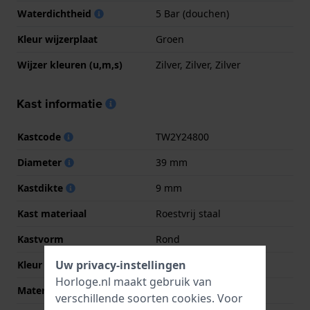
Waterdichtheid
5 Bar (douchen)
Kleur wijzerplaat
Groen
Wijzer kleuren (u,m,s)
Zilver, Zilver, Zilver
Kast informatie
Kastcode
TW2Y24800
Diameter
39 mm
Kastdikte
9 mm
Kast materiaal
Roestvrij staal
Kastvorm
Rond
Uw privacy-instellingen
Kleur kast
Zilver
Horloge.nl maakt gebruik van
Materiaal kastdeksel
Roestvrij staal
verschillende soorten
cookies
. Voor