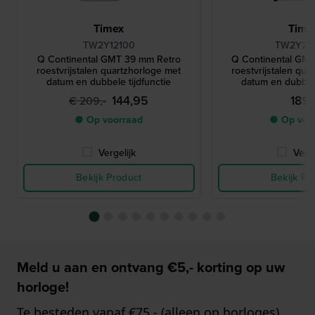
Timex
Time
TW2Y12100
TW2Y24
Q Continental GMT 39 mm Retro
Q Continental GM
roestvrijstalen quartzhorloge met
roestvrijstalen qua
datum en dubbele tijdfunctie
datum en dubbele
144,95
189,
€ 209,-
● Op voorraad
● Op voo
Vergelijk
Verge
Bekijk Product
Bekijk Pr
Meld u aan en ontvang €5,- korting op uw
horloge!
Te besteden vanaf €75,- (alleen op horloges)