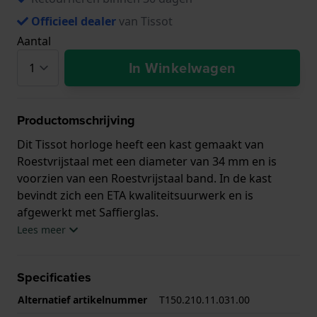
Officieel dealer
van Tissot
Aantal
In Winkelwagen
Productomschrijving
Dit Tissot horloge heeft een kast gemaakt van
Roestvrijstaal met een diameter van 34 mm en is
voorzien van een Roestvrijstaal band. In de kast
bevindt zich een ETA kwaliteitsuurwerk en is
afgewerkt met Saffierglas.
Lees meer
Het horloge is 10ATM. Dit betekent dat het horloge
geschikt is om mee te zwemmen. Verder wordt het
Specificaties
horloge geleverd met 2 jaar garantie.
Alternatief artikelnummer
T150.210.11.031.00
.