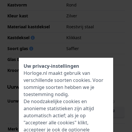
Kastvorm
Rond
Kleur kast
Zilver
Materiaal kastdeksel
Roestvrij staal
Kastdeksel
Klikkast
Soort glas
Saffier
Glas Diameter
29.50
Uw privacy-instellingen
Kroon
Trek kroon
Horloge.nl maakt gebruik van
verschillende soorten
cookies
. Voor
Uurwerk informatie
sommige soorten hebben we je
toestemming nodig.
De noodzakelijke cookies en
Uurwerk nr.
F05.115
(
Bekijk specificaties
)
anonieme statistieken zijn altijd
Download handleiding
automatisch actief; als je op
(English)
"accepteer alle cookies" klikt,
Merk uurwerk
ETA
accepteer je ook de optionele