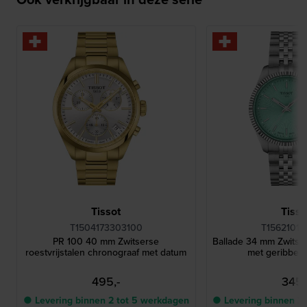
Tissot
Tisso
T1504173303100
T15621011
PR 100 40 mm Zwitserse
Ballade 34 mm Zwitser
roestvrijstalen chronograaf met datum
met geribbeld
495,-
345,
● Levering binnen 2 tot 5 werkdagen
● Levering binnen 2