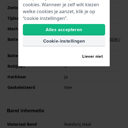
cookies. Wanneer je zelf wilt kiezen
Zwitsers uurwerk
Ja
welke cookies je aanzet, klik je op
“cookie instellingen”.
Tijdsaanduiding
Analoog
Mechanisme
Quartz
Alles accepteren
Batterij
Renata R371 371 / SR920SW /
Cookie-instellingen
SG6 / AG6 Batterij
Batterijduur
68 Maanden
Liever niet
Robijnen
3
Hackbaar
Ja
Geskeletteerd
Nee
Band informatie
Materiaal Band
Roestvrij staal