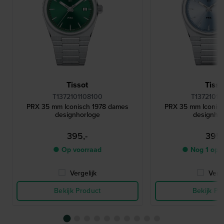
Tissot
Tisso
T1372101108100
T13721011
PRX 35 mm Iconisch 1978 dames
PRX 35 mm Iconis
designhorloge
designho
395,-
395,
● Op voorraad
● Nog 1 op 
Vergelijk
Verge
Bekijk Product
Bekijk Pr