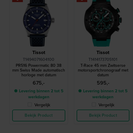
Tissot
Tissot
T1494071604100
T1414173705101
PR516 Powermatic 80 38
T-Race 45 mm Zwitserse
mm Swiss Made automatisch
motorsportchronograaf met
horloge met datum
datum
675,-
595,-
● Levering binnen 2 tot 5
● Levering binnen 2 tot 5
werkdagen
werkdagen
Vergelijk
Vergelijk
Bekijk Product
Bekijk Product