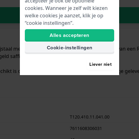
accepteer je ook de optionele
cookies. Wanneer je zelf wilt kiezen
In Winkelwagen
welke cookies je aanzet, klik je op
“cookie instellingen”.
Alles accepteren
Cookie-instellingen
jstaal met een diameter van 40 mm en is voorzien van een Ro
eld saffierglasglas.
Liever niet
chikt is om mee te duiken. Verder wordt het horloge geleve
T120.410.11.041.00
7611608306031