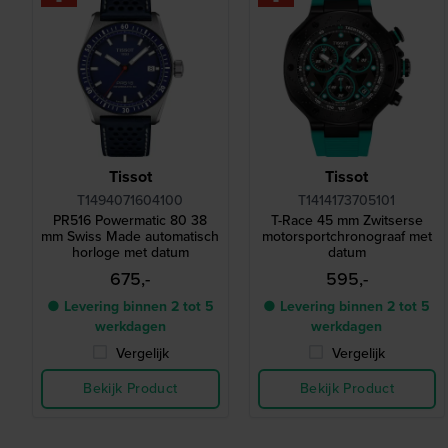
Tissot
Tissot
T1494071604100
T1414173705101
PR516 Powermatic 80 38
T-Race 45 mm Zwitserse
mm Swiss Made automatisch
motorsportchronograaf met
horloge met datum
datum
675,-
595,-
● Levering binnen 2 tot 5
● Levering binnen 2 tot 5
werkdagen
werkdagen
Vergelijk
Vergelijk
Bekijk Product
Bekijk Product