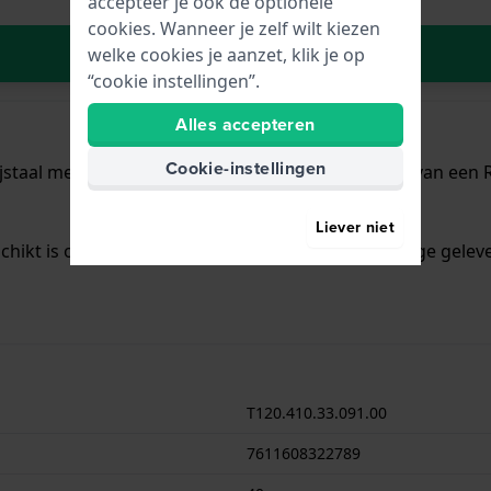
accepteer je ook de optionele
cookies. Wanneer je zelf wilt kiezen
In Winkelwagen
welke cookies je aanzet, klik je op
“cookie instellingen”.
Alles accepteren
Cookie-instellingen
jstaal met een diameter van 40 mm en is voorzien van een Ro
Liever niet
chikt is om mee te duiken. Verder wordt het horloge geleve
T120.410.33.091.00
7611608322789