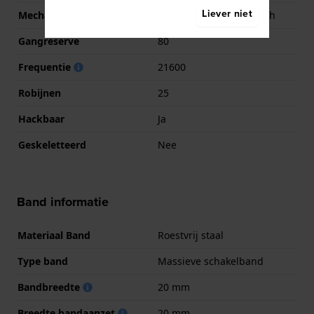
Liever niet
Mechanisme
Mechanisch automatisch
Gangreserve
80
Frequentie
21600
Robijnen
25
Hackbaar
Ja
Geskeletteerd
Nee
Band informatie
Materiaal Band
Roestvrij staal
Type band
Massieve schakelband
Bandbreedte
20 mm
Breedte bandaanzet
20 mm