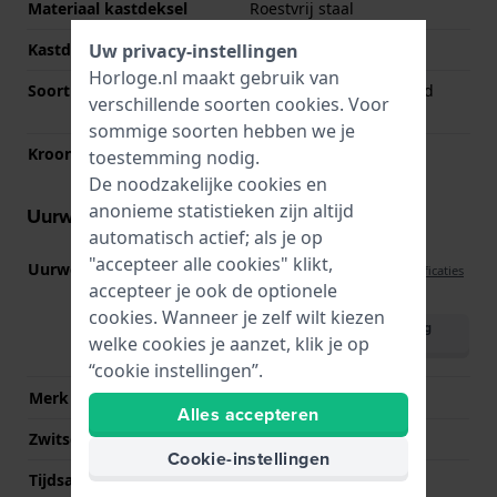
Materiaal kastdeksel
Roestvrij staal
Uw privacy-instellingen
Kastdeksel
Doorzichtig
Horloge.nl maakt gebruik van
Soort glas
Enkelvoudig ontspiegeld
verschillende soorten
cookies
. Voor
saffierglas
sommige soorten hebben we je
Kroon
Trek kroon
toestemming nodig.
De noodzakelijke cookies en
anonieme statistieken zijn altijd
Uurwerk informatie
automatisch actief; als je op
"accepteer alle cookies" klikt,
Uurwerk nr.
H-10 no-date
(
Bekijk specificaties
accepteer je ook de optionele
)
cookies. Wanneer je zelf wilt kiezen
Download handleiding
welke cookies je aanzet, klik je op
(English)
“cookie instellingen”.
Merk uurwerk
ETA
Alles accepteren
Zwitsers uurwerk
Ja
Cookie-instellingen
Tijdsaanduiding
Analoog