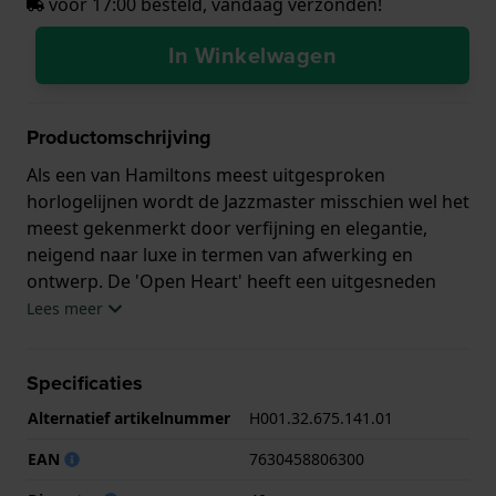
voor 17:00 besteld, vandaag verzonden!
In Winkelwagen
Productomschrijving
Als een van Hamiltons meest uitgesproken
horlogelijnen wordt de Jazzmaster misschien wel het
meest gekenmerkt door verfijning en elegantie,
neigend naar luxe in termen van afwerking en
ontwerp. De 'Open Heart' heeft een uitgesneden
wijzerplaat die belangrijke delen van het uurwerk
Lees meer
onthult. Op deze manier blijft de leesbaarheid van
het horloge grotendeels intact, maar krijgt het
Specificaties
horloge ook zijn karakteristieke uiterlijk. Te zien zijn
enkele van de robijnen van het horloge en de
Alternatief artikelnummer
H001.32.675.141.01
tandwieltrein, de ratel en het balanswiel. De
EAN
7630458806300
wijzerplaat zelf is 'sunburst' afgewerkt met
opgelegde ruitvormige indexen en Dauphine wijzers