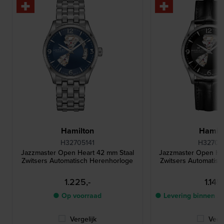
Hamilton
Hamilt
H32705141
H32705
Jazzmaster Open Heart 42 mm Staal
Jazzmaster Open He
Zwitsers Automatisch Herenhorloge
Zwitsers Automatis
1.225,-
1.145,
● Op voorraad
● Levering binnen 2
Vergelijk
Verge