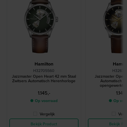
Hamilton
Hamilt
H32705560
H32675
Jazzmaster Open Heart 42 mm Staal
Jazzmaster Open
Zwitsers Automatisch Herenhorloge
Automatisch h
opengewerkte w
1.145,-
1.145,
● Op voorraad
● Op voo
Vergelijk
Verge
Bekijk Product
Bekijk Pr