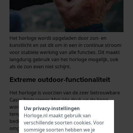
Het horloge wordt opgeladen door zon- en
kunstlicht en zet dit om in een in continue stroom
voor stabiele werking van alle functies. Dit maakt
langdurig gebruik van het horloge mogelijk, ook
als de zon even niet schijnt.
Extreme outdoor-functionaliteit
Het horloge is voorzien van de zeer betrouwbare
Casio
Triple sensor
. Met één druk op de knop
worden kompasrichting, hoogte/luchtdruk en
Uw privacy-instellingen
temperatuur gemeten. De intuïtieve en snelle
Horloge.nl maakt gebruik van
bediening levert de essentiële
verschillende soorten
cookies
. Voor
omgevingsgegevens voor bergbeklimmen en
sommige soorten hebben we je