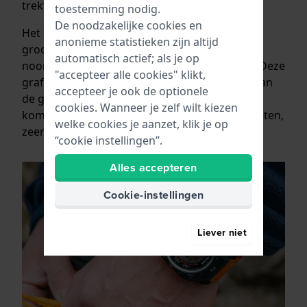
trektochten.
toestemming nodig.
De noodzakelijke cookies en
Het dubbellaagse LCD-scherm zorgt voor een
anonieme statistieken zijn altijd
groot kompasdisplay met kleurgrafieken die
automatisch actief; als je op
noord, zuid, oost en west duidelijk aangeven. Deze
"accepteer alle cookies" klikt,
grafieken volgen dynamisch de bewegingen van
accepteer je ook de optionele
de gebruiker in het veld, waardoor het digitale
cookies. Wanneer je zelf wilt kiezen
kompas, dat 60 seconden lang continu kan meten,
welke cookies je aanzet, klik je op
zeer betrouwbaar is.
“cookie instellingen”.
Alles accepteren
Cookie-instellingen
Liever niet