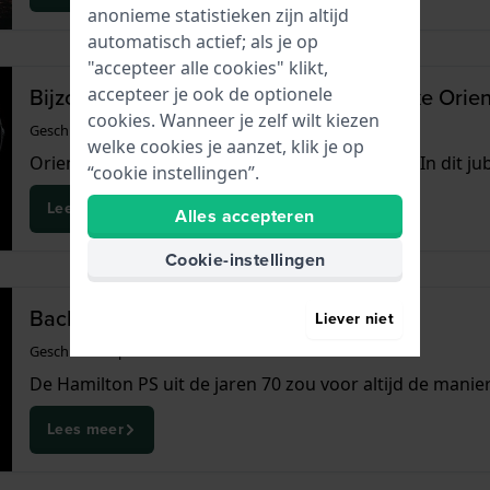
anonieme statistieken zijn altijd
automatisch actief; als je op
"accepteer alle cookies" klikt,
Bijzondere Jubileum-edities van klassieke Orie
accepteer je ook de optionele
cookies. Wanneer je zelf wilt kiezen
Geschreven op
29 augustus 2020
door
Miriam
welke cookies je aanzet, klik je op
Orient maakt al 70 jaar mechanische horloges. In dit jub
“cookie instellingen”.
Lees meer
Alles accepteren
Cookie-instellingen
Back to the future met de Hamilton PSR
Liever niet
Geschreven op
26 mei 2020
door
Miriam
De Hamilton PS uit de jaren 70 zou voor altijd de mani
Lees meer