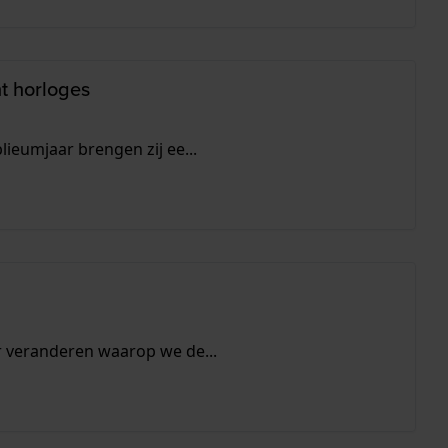
nt horloges
lieumjaar brengen zij ee...
er veranderen waarop we de...