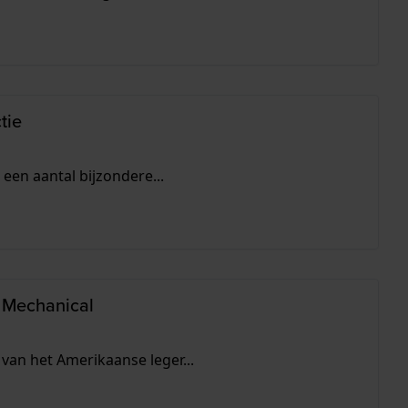
tie
 een aantal bijzondere...
d Mechanical
van het Amerikaanse leger...