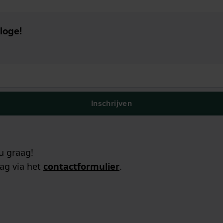
loge!
Inschrijven
u graag!
ag via het
contactformulier
.