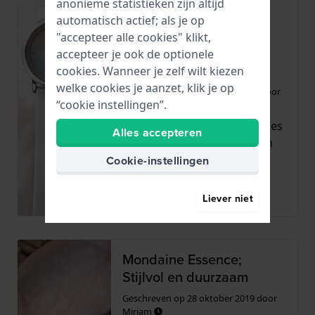
anonieme statistieken zijn altijd
Citizen L Ambiluna -
automatisch actief; als je op
Duurzame horloges met
"accepteer alle cookies" klikt,
de schoonheid van de
accepteer je ook de optionele
aarde
cookies. Wanneer je zelf wilt kiezen
welke cookies je aanzet, klik je op
Geschreven op
1 december 2020
door
“cookie instellingen”.
Miriam
De nieuwe Ambiluna horloges
Alles accepteren
van Citizen zijn heel mooi en
elegant. Ze zijn boven...
Cookie-instellingen
Lees meer
Liever niet
Mondaine Essence;
Stijlvol en duurzaam
Geschreven op
28 oktober 2019
door
Miriam